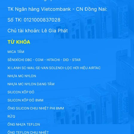
TK Ngân hàng Vietcombank - CN Đồng Nai:
Số TK: 0121000837028
Chủ tài khoản: Lê Gia Phát
TỪ KHÓA
MICA TẤM
SÊN(XÍCH) DBC - COM - HITACHI - DID - STAR
XI LANH SC-MAL-SE-VAN SOLENOI-LỌC HƠI HIỆU AIRTAC
NHỰA MC NYLON
NHỰA MC NYLON DẠNG TẤM
SILICON XỐP ĐỎ
SILICON XỐP ĐỎ 8MM
ỐNG SILICON CHỊU NHIỆT PHI 8MM
RỬQ
ỐNG NHỰA TEFLON
ỐNG TEFLON CHỊU NHIỆT