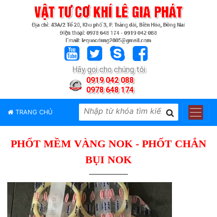
TRANG
CHỦ
GIỚI
Hãy gọi cho chúng tôi
THIỆU
0919 042 088
0978 648 174
SẢN
PHẨM
TRANG CHỦ
THƯƠNG
HIỆU
PHỐT MỀM VÀNG NOK - PHỐT CHẮN
TIN
TỨC
BỤI NOK
LIÊN
HỆ