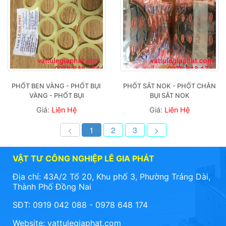
PHỐT BEN VÀNG - PHỐT BỤI 
PHỐT SẮT NOK - PHỐT CHẮN 
VÀNG - PHỐT BỤI
BỤI SẮT NOK
Giá:
Liên Hệ
Giá:
Liên Hệ
<
1
2
3
>
VẬT TƯ CÔNG NGHIỆP LÊ GIA PHÁT
Địa chỉ: 43A/2 Tổ 20, Khu phố 3, Phường Trảng Dài,
Thành Phố Đồng Nai
SĐT: 0919 042 088 - 0978 648 174
Website:
vattulegiaphat.com