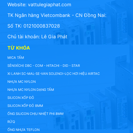
Website:
vattulegiaphat.com
TK Ngân hàng Vietcombank - CN Đồng Nai:
Số TK: 0121000837028
Chủ tài khoản: Lê Gia Phát
TỪ KHÓA
MICA TẤM
SÊN(XÍCH) DBC - COM - HITACHI - DID - STAR
XI LANH SC-MAL-SE-VAN SOLENOI-LỌC HƠI HIỆU AIRTAC
NHỰA MC NYLON
NHỰA MC NYLON DẠNG TẤM
SILICON XỐP ĐỎ
SILICON XỐP ĐỎ 8MM
ỐNG SILICON CHỊU NHIỆT PHI 8MM
RỬQ
ỐNG NHỰA TEFLON