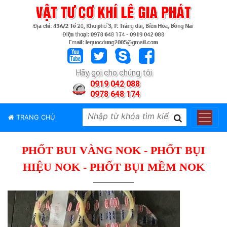
TRANG
CHỦ
GIỚI
Hãy gọi cho chúng tôi
THIỆU
0919 042 088
0978 648 174
SẢN
PHẨM
TRANG CHỦ
THƯƠNG
HIỆU
PHỐT BUI VÀNG NOK - PHỐT BỤI
TIN
TỨC
HIỆU NOK - PHỐT BỤI MỀM NOK
LIÊN
HỆ