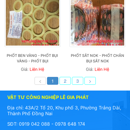
PHỐT BEN VÀNG - PHỐT BỤI 
PHỐT SẮT NOK - PHỐT CHẮN 
VÀNG - PHỐT BỤI
BỤI SẮT NOK
Giá:
Liên Hệ
Giá:
Liên Hệ
<
1
2
3
>
VẬT TƯ CÔNG NGHIỆP LÊ GIA PHÁT
Địa chỉ: 43A/2 Tổ 20, Khu phố 3, Phường Trảng Dài,
Thành Phố Đồng Nai
SĐT: 0919 042 088 - 0978 648 174